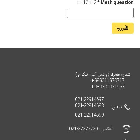
2 + 12 =
*
Math question
ورود
شماره همراه (واتس آپ ، تلگرام )
989011970717+
989301931957+
021-22914697
021-22914698
تماس:
021-22914699
تلفکس : 22227720-021