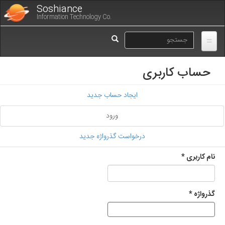
رفتن
Soshiance
به
Information Technology Co.
محتوای
فرم
اصلی
جستجو
جستجو
حساب کاربری
تب‌های
ایجاد حساب جدید
اولیه
ورود
(لبه
فعال)
درخواست گذرواژه جدید
نام کاربری
*
گذرواژه
*