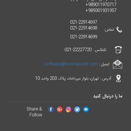
989011970717+
989301931957+
021-22914697
021-22914698
تماس:
021-22914699
تلفکس : 22227720-021
ایمیل :
software@soshianceit.com
آدرس : تهران، بلوار میرداماد، پلاک 203 واحد 10
ما را درنبال کنید
Share &
Follow