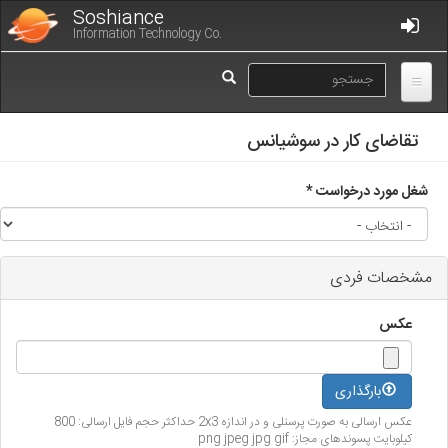
فتن
Soshiance
ه
Information Technology Co.
حتوای
فرم
صلی
جستجو
جستجو
تقاضای کار در سوشیانس
شغل مورد درخواست
*
مشخصات فردی
عکس
بارگذاری
عکس ارسالی به صورت پرسنلی و در اندازه 2x3 حداکثر حجم فایل ارسالی: 800
کیلوبایت پسوندهای مجاز: png jpeg jpg gif